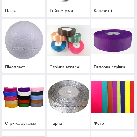
Плівка
Тейп-стрічка
Конфетті
Пінопласт
Стрічки атласні
Репсова стрічка
Стрічка органза
Парча
Фетр