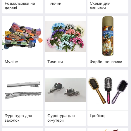
Розмальовки на
Гілочки
Схеми для
дереві
вишивки
Муліне
Тичинки
Фарби, пензлики
Фурнітура для
Фурнітура для
Гребінці
заколок
біжутерії