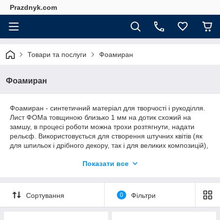
Prazdnyk.com
Товари та послуги
Фоамиран
Фоамиран
Фоамиран - синтетичний матеріал для творчості і рукоділля.
Лист ФОМа товщиною близько 1 мм на дотик схожий на
замшу, в процесі роботи можна трохи розтягнути, надати
рельєф. Використовується для створення штучних квітів (як
для шпильок і дрібного декору, так і для великих композицій),
для елементів декору в поєднанні з іншими матеріалами, для
Показати все
дитячої творчості.
Сортування
0
Фільтри