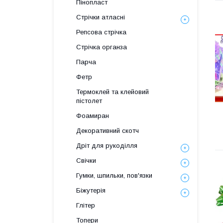
Пінопласт
Стрічки атласні
Репсова стрічка
Стрічка органза
Парча
Фетр
Термоклей та клейовий
пістолет
Фоамиран
Декоративний скотч
Дріт для рукоділля
Свічки
Гумки, шпильки, пов'язки
Біжутерія
Глітер
Топери