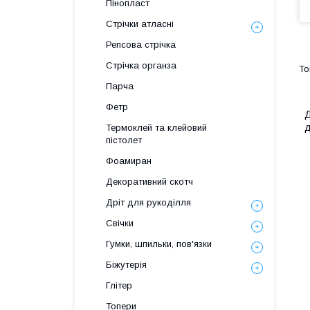
Пінопласт
Стрічки атласні
Репсова стрічка
Стрічка органза
Парча
Фетр
Д
д
Термоклей та клейовий
пістолет
Фоамиран
Декоративний скотч
Дріт для рукоділля
Свічки
Гумки, шпильки, пов'язки
Біжутерія
Глітер
Топери