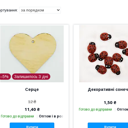
–5%
Залишилось 3 дні
Серце
Декоративні сонеч
12 ₴
1,50 ₴
11,40 ₴
Готово до відправки
Оптом
Готово до відправки
Оптом і в роздріб
Купити
Купити