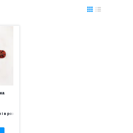
ка
 і в роздріб