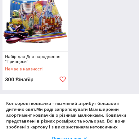
Набір для Дня народження
"Принцеси"
Немає в наявності
300
₴/набір
Кольорові ковпачки - незмінний атрибут більшості
дитячих свят.Ми раді запропонувати Вам широкий
асортимент ковпачків з різними малюнками. Ковпачки
представлені в різних розмірах та кольорах. Всі вони
зроблені з картону і з використанням нетоксичних
фарб.
Щиро сподіваємося, що Ви по достоїнству оціните
Показати все
широкий асортимент та висока якість товарів, а також