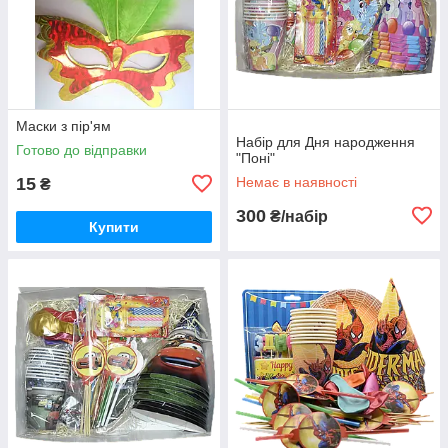
Маски з пір'ям
Набір для Дня народження
Готово до відправки
"Поні"
15
Немає в наявності
₴
300
₴/набір
Купити