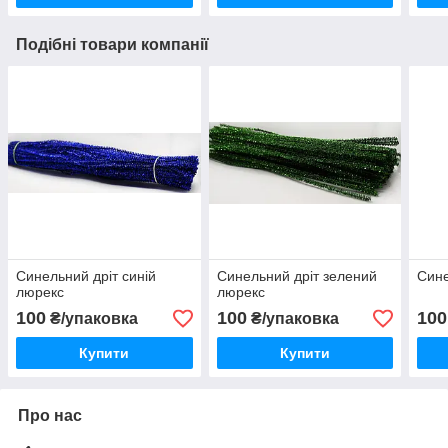
Подібні товари компанії
Синельний дріт синій
Синельний дріт зелений
Сине
люрекс
люрекс
100
100
100
₴/упаковка
₴/упаковка
Купити
Купити
Про нас