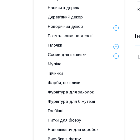
Написи з дерева
К
Дерев'яний декор
Новорічний декор
І
Розмальовки на дереві
Гілочки
Схеми для вишивки
Ц
Муліне
Тичинки
Фарби, пензлики
Фурнітура для заколок
Фурнітура для біжутерії
Гребінці
Нитки для бісеру
Наповнювач для коробок
Вирубка з фетру