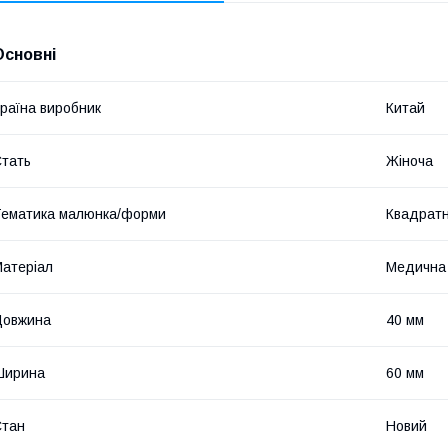
Основні
раїна виробник
Китай
тать
Жіноча
ематика малюнка/форми
Квадрат
атеріал
Медична
Довжина
40 мм
Ширина
60 мм
Стан
Новий