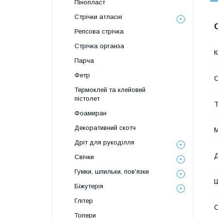
Пінопласт
Стрічки атласні
Репсова стрічка
Стрічка органза
К
Парча
Фетр
С
Термоклей та клейовий
пістолет
Т
Фоамиран
Декоративний скотч
М
Дріт для рукоділля
Свічки
Гумки, шпильки, пов'язки
Біжутерія
Глітер
Топери