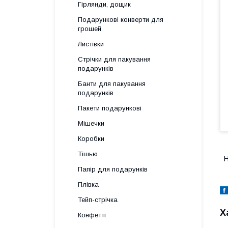
Гірлянди, дощик
Подарункові конверти для
грошей
Листівки
Стрічки для пакування
подарунків
Банти для пакування
подарунків
Пакети подарункові
Мішечки
Коробки
Тішью
Н
Папір для подарунків
Плівка
Тейп-стрічка
Х
Конфетті