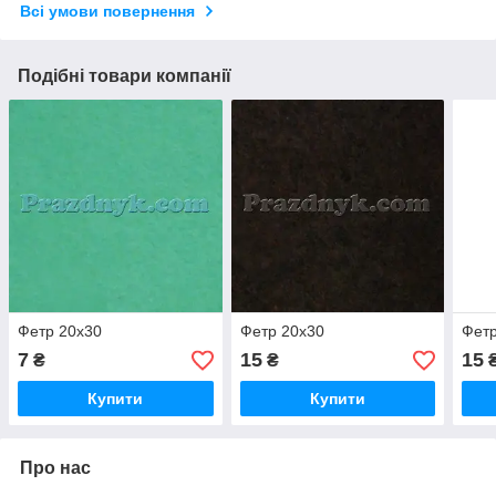
Всі умови повернення
Подібні товари компанії
Фетр 20х30
Фетр 20х30
Фетр
7
15
15
₴
₴
Купити
Купити
Про нас