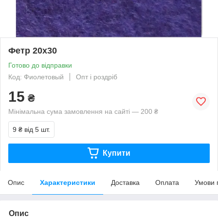
Фетр 20х30
Готово до відправки
Код: Фиолетовый
Опт і роздріб
15
₴
Мінімальна сума замовлення на сайті — 200 ₴
9 ₴
від 5 шт.
Купити
Опис
Характеристики
Доставка
Оплата
Умови 
Опис