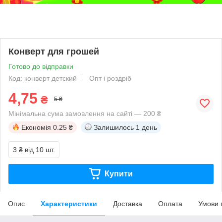
Конверт для грошей
Готово до відправки
Код: конверт детский
Опт і роздріб
4,75
₴
5 ₴
Мінімальна сума замовлення на сайті — 200 ₴
Економія
0.25 ₴
Залишилось
1 день
3 ₴
від 10 шт.
Купити
Опис
Характеристики
Доставка
Оплата
Умови 