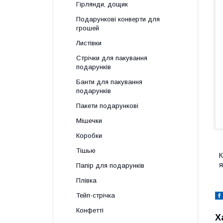
Гірлянди, дощик
Подарункові конверти для
грошей
Листівки
Стрічки для пакування
подарунків
Банти для пакування
подарунків
Пакети подарункові
Мішечки
Коробки
Тішью
К
я
Папір для подарунків
Плівка
Тейп-стрічка
Конфетті
Х