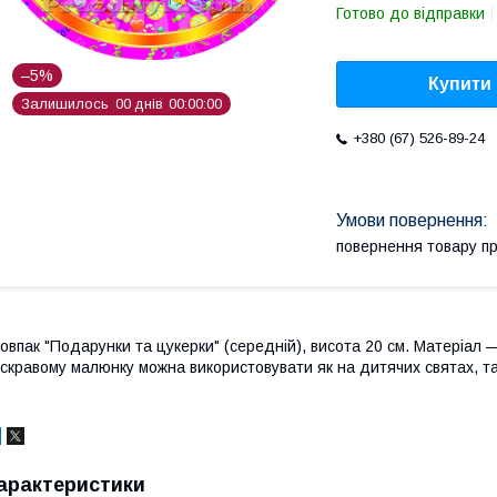
Готово до відправки
–5%
Купити
Залишилось
0
0
днів
0
0
0
0
0
0
+380 (67) 526-89-24
повернення товару п
овпак "Подарунки та цукерки" (середній),
висота 20 см. Матеріал 
скравому малюнку можна використовувати як на дитячих святах, так
арактеристики