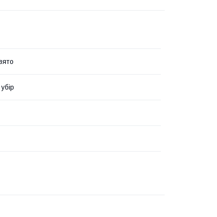
вято
 убір