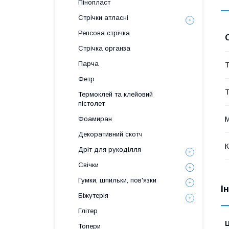
Пінопласт
Стрічки атласні
Репсова стрічка
Стрічка органза
Парча
Т
Фетр
Т
Термоклей та клейовий
пістолет
М
Фоамиран
Декоративний скотч
К
Дріт для рукоділля
Свічки
Гумки, шпильки, пов'язки
І
Біжутерія
Глітер
Ц
Топери