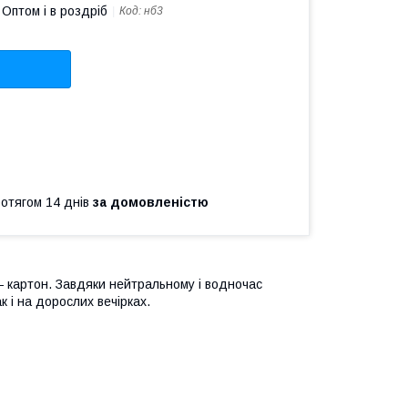
Оптом і в роздріб
Код:
нб3
ротягом 14 днів
за домовленістю
— картон.
Завдяки нейтральному і водночас
 і на дорослих вечірках.