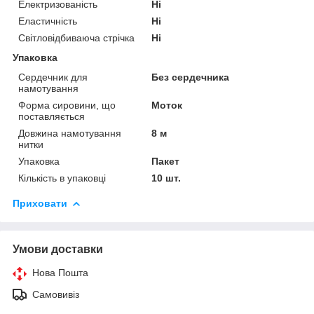
Електризованість
Ні
Еластичність
Ні
Світловідбиваюча стрічка
Ні
Упаковка
Сердечник для
Без сердечника
намотування
Форма сировини, що
Моток
поставляється
Довжина намотування
8 м
нитки
Упаковка
Пакет
Кількість в упаковці
10 шт.
Приховати
Умови доставки
Нова Пошта
Самовивіз