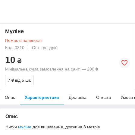
Муліне
Немає в наявності
Код: 0310
Опт і роздріб
10
₴
Мінімальна сума замовлення на сайті — 200 ₴
7 ₴
від 5 шт.
Опис
Характеристики
Доставка
Оплата
Умови 
Опис
Нитки
муліне
для вишивання, довжина 8 метрів