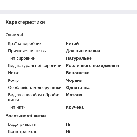
Характеристики
Основні
Країна виробник
Китай
Призначення нитки
Для вишивання
Тип сировини
Натуральне
Вид натуральної сировини
Рослинного походження
Нитка
Бавовняна
Колір
Чорний
Особливість кольору нитки
Однотонна
Вид за способом обробки
Матова
нитки
Тип нити
Кручена
Властивості нитки
Водотривкість
Ні
Вогнетривкість
Ні