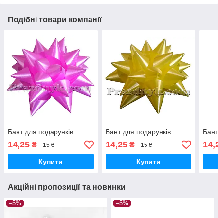
Подібні товари компанії
Бант для подарунків
Бант для подарунків
Бант
14,25
14,25
14,
₴
₴
15 ₴
15 ₴
Купити
Купити
Акційні пропозиції та новинки
–5%
–5%