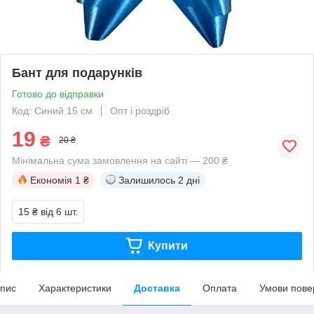
Бант для подарунків
Готово до відправки
Код: Синий 15 см
Опт і роздріб
19
₴
20 ₴
Мінімальна сума замовлення на сайті — 200 ₴
Економія
1 ₴
Залишилось
2 дні
15 ₴
від 6 шт.
Купити
пис
Характеристики
Доставка
Оплата
Умови пове