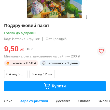
Подарунковий пакет
Готово до відправки
Код: История игрушек
Опт і роздріб
9,50
₴
10 ₴
Мінімальна сума замовлення на сайті — 200 ₴
Економія
0.50 ₴
Залишилось
1 день
8 ₴
від 5 шт.
6 ₴
від 12 шт.
Купити
Опис
Характеристики
Доставка
Оплата
Умови 